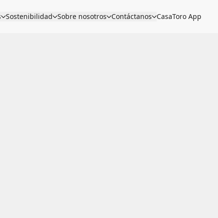
s
Sostenibilidad
Sobre nosotros
Contáctanos
CasaToro App